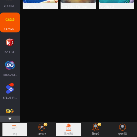
Lucky Fishing
One Stick Fishing
Paradise 2
YOULIANGAMING
CQ9GAMING
KA-FISH
BIGGAMING
SPLUS-FISH
BTGAMING-FISH
মেনু
রেফারেল
ডিপোজিট
রিওয়ার্ড
অ্যাকাউন্ট