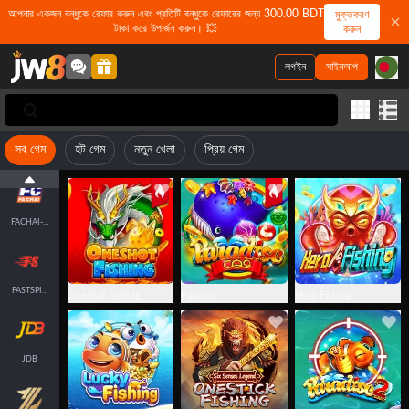
আপনার একজন বন্ধুকে রেফার করুন এবং প্রতিটি বন্ধুকে রেফারের জন্য 300.00 BDT
মুক্তকরণ
টাকা করে উপার্জন করুন। 💥
করুন
লগইন
সাইনআপ
সব গেম
হট গেম
নতুন খেলা
প্রিয় গেম
JILI
FACHAI-FISH
FASTSPIN-FISH
Oneshot Fishing
Paradise
Hero Fishing
JDB