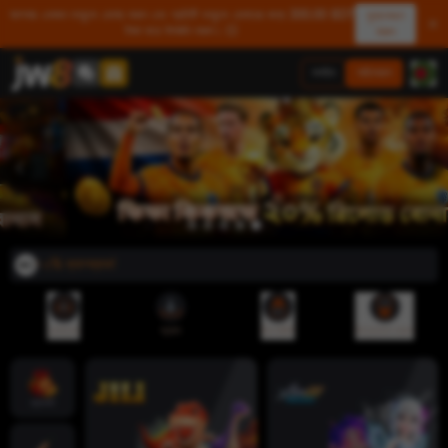
আপনার একজন বন্ধুকে রেফার করুন এবং প্রতিটি বন্ধুকে রেফারের জন্য 300.00 BDT
মুক্তকরণ
টাকা করে উপার্জন করুন। 💥
করুন
লগইন
সাইনআপ
নিক ৫% ক্যাশব্যাক!
রেফারেল
অ্যাপ
ডিপোজিট
উত্তোলন করুন
জ্যাকপট