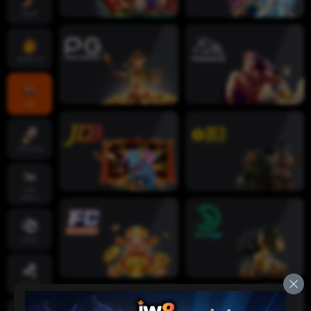
ক্রিকেট
জনপ্রিয় গেম
স্লট
তাৎক্ষণিক জয়
লাইভ
ক্যাসিনো
খেলাধুলা
কার্ড গেম