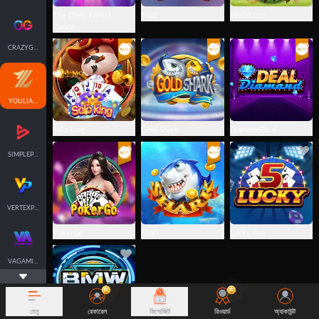
The Deep Forest
Fruit
World cup
Dance
CRAZYGAMING
YOULIANGAMING
Solo king
Gold Shark
DiamondDeal
SIMPLEPLAY
VERTEXPLAY
PokerGo
Shark
Lucky five
VAGAMING
মেনু
রেফারেল
ডিপোজিট
রিওয়ার্ড
অ্যাকাউন্ট