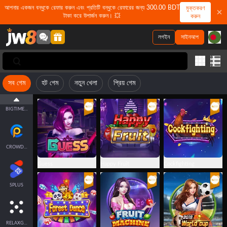
আপনার একজন বন্ধুকে রেফার করুন এবং প্রতিটি বন্ধুকে রেফারের জন্য 300.00 BDT
মুক্তকরণ
টাকা করে উপার্জন করুন। 💥
করুন
ADVANTPLAY
লগইন
সাইনআপ
LGD
সব গেম
হট গেম
নতুন খেলা
প্রিয় গেম
BIGTIMEGAMING
CROWDPLAY
Guess
Happy Fruit
Cockfighting
SPLUS
RELAXGAMING