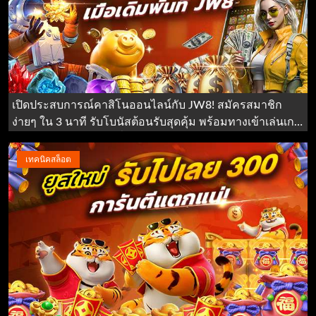
เปิดประสบการณ์คาสิโนออนไลน์กับ JW8! สมัครสมาชิก
ง่ายๆ ใน 3 นาที รับโบนัสต้อนรับสุดคุ้ม พร้อมทางเข้าเล่นเกม
หลากหลาย ปลอดภัย มั่นใจได้ 24 ชม.
เทคนิคสล็อต