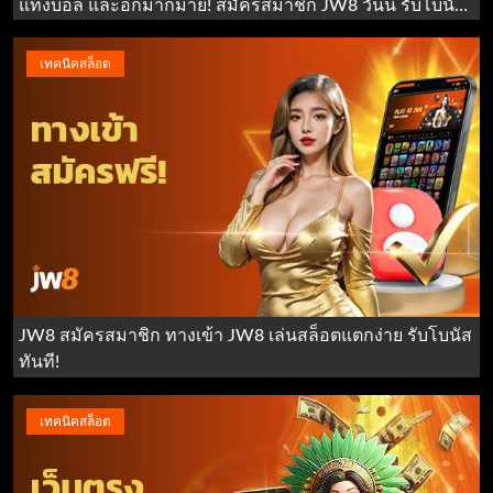
แทงบอล และอีกมากมาย! สมัครสมาชิก JW8 วันนี้ รับโบนัส
สุดคุ้มและโปรโมชั่นพิเศษมากมาย!
เทคนิคสล็อต
JW8 สมัครสมาชิก ทางเข้า JW8 เล่นสล็อตแตกง่าย รับโบนัส
ทันที!
เทคนิคสล็อต