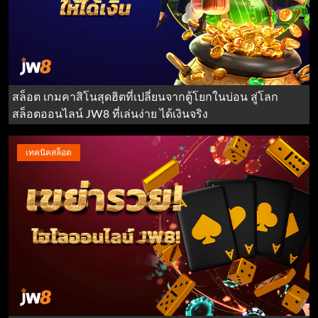
สล็อต เกมคาสิโนสุดฮิตที่เปลี่ยนจากตู้โยกในบ่อน สู่โลก
สล็อตออนไลน์ JW8 ที่เล่นง่าย ได้เงินจริง
เทคนิคสล็อต