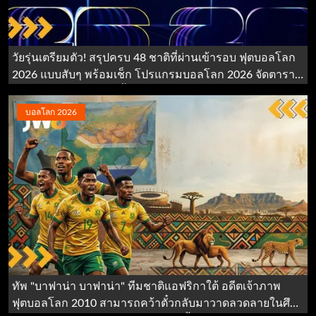
วัยรุ่นเตรียมตัว! สรุปครบ 48 ชาติที่ผ่านเข้ารอบ ฟุตบอลโลก
2026 แบบสับๆ พร้อมเช็ก โปรแกรมบอลโลก 2026 จัดตาราง
เชียร์ทีมโปรดซัมเมอร์นี้ ห้ามพลาด!
บอลโลก 2026
ทัพ "บาฟาน่า บาฟาน่า" ทีมชาติแอฟริกาใต้ อดีตเจ้าภาพ
ฟุตบอลโลก 2010 สามารถคว้าตั๋วกลับมาวาดลวดลายในศึก