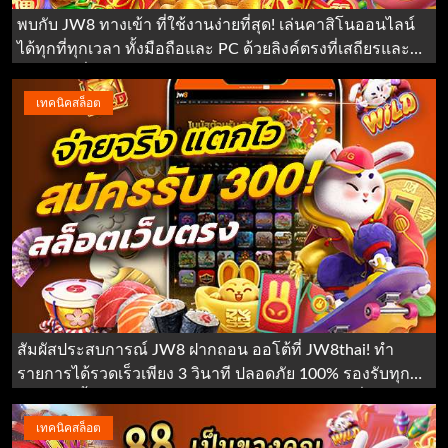
พบกับ JW8 ทางเข้า ที่ใช้งานง่ายที่สุด! เล่นคาสิโนออนไลน์
ได้ทุกที่ทุกเวลา ทั้งมือถือและ PC ด้วยลิงค์ตรงที่เสถียรและ
ปลอดภัยที่สุด.
เทคนิคสล็อต
สัมผัสประสบการณ์ JW8 ฝากถอน ออโต้ที่ JW8thai! ทำ
รายการได้รวดเร็วเพียง 3 วินาที ปลอดภัย 100% รองรับทุก
ธนาคารชั้นนำ ทำธุรกรรมได้เอง 24 ชม. ไร้กังวลเรื่องการ
เงิน
เทคนิคสล็อต