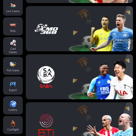
Live Casino
Slots
Card
Games
Fish Game
Esport
Lottery
Cockfight