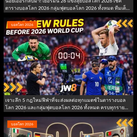
นอยเออร์กลับมา! เยอรมนี 26 แข้งลุยบอลโลก 2026 เช็ค
ตารางบอลโลก 2026 กลุ่มฟุตบอลโลก 2026 ทั้งหมด ทีมเต็ง
บอลโลก 2026 ที่มาพร้อมดราม่าสุดเซอร์ไพรส์
บอลโลก 2026
เจาะลึก 5 กฎใหม่ฟีฟ่าที่จะส่งผลต่อทุกแมตช์ในตารางบอล
โลก 2026 และกลุ่มฟุตบอลโลก 2026 ทั้งหมด ครบทุกราย
ละเอียดที่แฟนบอลต้องรู้
บอลโลก 2026