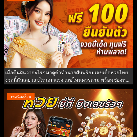
เมื่อคืนฝันว่าอะไร? มาดูคำทำนายฝันพร้อมเลขเด็ดหวยไทย
งวดนี้กันเลย เลขไหนมาแรง เลขไหนควรตาม พร้อมช่องทาง
แทงหวยง่ายๆ ผ่าน jw8thai10.com
เทคนิคสล็อต