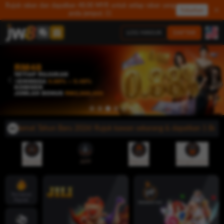
Rujuk rakan dan dapatkan 48.00 MYR untuk setiap rakan yang
Tukarkan
anda jemput. 💥
LOG MASUK
DAFTAR
 Selamat Tahun Baru 2026! Rujuk kawan sekarang & dapatkan 1 Bola P
Perujuk
APP
Deposit
Pengeluaran
Permainan
Popular