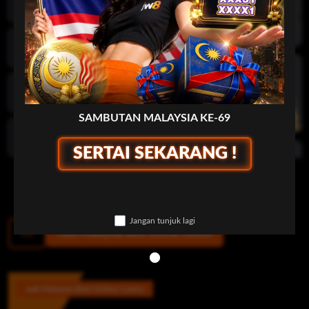
E-Sport
7-11
Menang
Segera
SAMBUTAN MALAYSIA KE-69
Sabung
SERTAI SEKARANG !
Ayam
Berita JW8
Jangan tunjuk lagi
All
Jw8 Malaysia best online casino
Jw8 Malaysia Best Online Casino