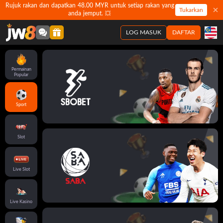
Rujuk rakan dan dapatkan 48.00 MYR untuk setiap rakan yang
Tukarkan
anda jemput. 💥
LOG MASUK
DAFTAR
Permainan
Popular
Sport
Slot
Live Slot
Live Kasino