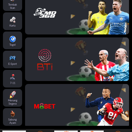
Tembak
Ikan
Kartu
Togel
E-Sport
7-11
Menang
Segera
Sabung
Ayam