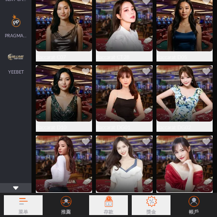
PRAGMATICPLAY
Baccarat C07
Baccarat CT28
Baccarat D05
YEEBET
Baccarat D10
Baccarat DG01
Baccarat DG02
Baccarat DG03
Baccarat DG05
Baccarat DG06
菜单
推薦
存款
獎金
帳戶