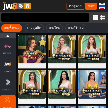
เข้าสู่ระบบ
สมัคร
เกมทั้งหมด
เกมสุดฮิต
เกมใหม่
เกมส์โปรด
SEXY CASINO
อันดาร์ บาฮาร์ เอ็ม
วันอีดิลอัฎฮา 01
วันอีดิลอัฎฮา 02
YEEBET
EVOLUTION
วันอีดิลอัฎฮา 03
วันอีดิลอัฎฮา 04
บาคาร่า C01
SAGAMING