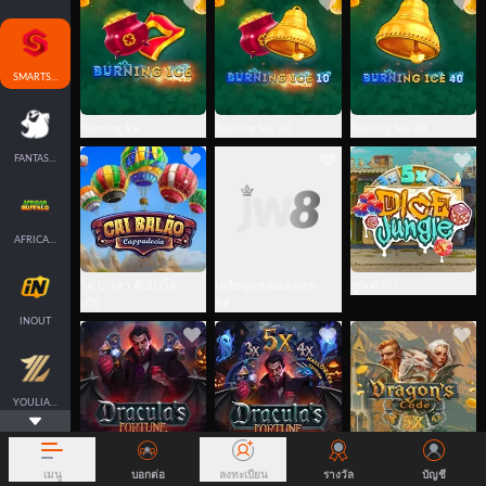
SMARTSOFT
Burning Ice
Burning Ice 10
Burning Ice 40
FANTASMA
AFRICAN BUFFALO
ไค บาเลา คัปปาโด
เหรียญแห่งแอตแลน
ลูกเต๋าป่า
เกีย
ติส
INOUT
YOULIANGAMING
Dracula's Fortune
โชคลาภของแดร็กคู
รหัสของมังกร
เมนู
บอกต่อ
ลงทะเบียน
รางวัล
บัญชี
ล่า ฉบับฮาโลวีน
VERTEXPLAY