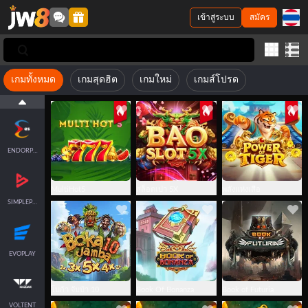
เข้าสู่ระบบ
สมัคร
KM-SLOT
เกมทั้งหมด
เกมสุดฮิต
เกมใหม่
เกมส์โปรด
SPLUS
ENDORPHINA
MultiHot5
สล็อตเปา 5X
พลังแห่งเสือ
SIMPLEPLAY
EVOPLAY
โบก้า จัมบ้า 10
Book Of Bonanza
Book of Futuria
VOLTENT