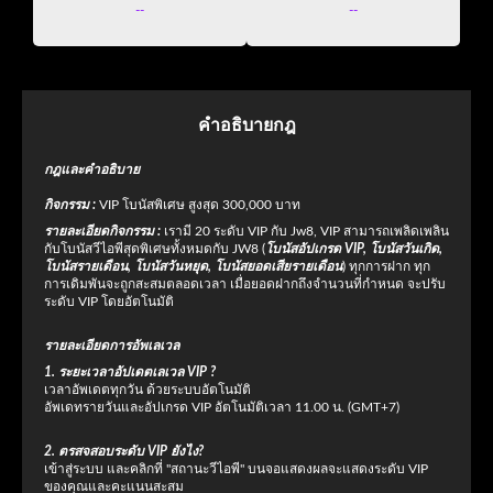
--
--
คำอธิบายกฎ
กฎและคำอธิบาย
กิจกรรม :
VIP โบนัสพิเศษ สูงสุด 300,000 บาท
รายละเอียดกิจกรรม
:
เรามี 20 ระดับ VIP กับ Jw8, VIP สามารถเพลิดเพลิน
กับโบนัสวีไอพีสุดพิเศษทั้งหมดกับ JW8 (
โบนัสอัปเกรด VIP, โบนัสวันเกิด,
โบนัสรายเดือน, โบนัสวันหยุด, โบนัสยอดเสียรายเดือน
) ทุกการฝาก ทุก
การเดิมพันจะถูกสะสมตลอดเวลา เมื่อยอดฝากถึงจำนวนที่กำหนด จะปรับ
ระดับ VIP โดยอัตโนมัติ
รายละเอียดการอัพเลเวล
1. ระยะเวลาอัปเดตเลเวล VIP ?
เวลาอัพเดตทุกวัน ด้วยระบบอัตโนมัติ
อัพเดทรายวันและอัปเกรด VIP อัตโนมัติเวลา 11.00 น. (GMT+7)
2. ตรสจสอบระดับ VIP ยังไง?
เข้าสู่ระบบ และคลิกที่ "สถานะวีไอพี" บนจอแสดงผลจะแสดงระดับ VIP
ของคุณและคะแนนสะสม