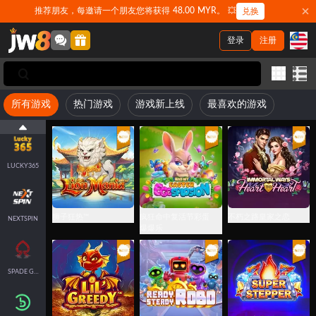
PRAGMATICPLAY
推荐朋友，每邀请一个朋友您将获得 48.00 MYR。 💥
兑换
登录
注册
VAGAMING
所有游戏
热门游戏
游戏新上线
最喜欢的游戏
FACHAI-SLOT
LUCKY365
狮子狂热™
疯狂命中复活节彩蛋
不朽之路皇家之恋
NEXTSPIN
爆爆乐
SPADE GAMING