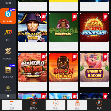
BBIN
Kong 3 Even Bigger
Wolf Legend
Safari Gold
Bonus
Megaways
Megaways
BLUEPRINT
JDB
Napoleon 2 Fat
Primal
Cash Strike Power
Stacks
MEGAWAYS™
Up
YOULIANGAMING
KM-SLOT
Diamond Mine
Bison Rising
Bankin' Bacon
MEGAWAYS™
MEGAWAYS™
ASKMESLOT
选项
推荐人
奖金
存款
账户