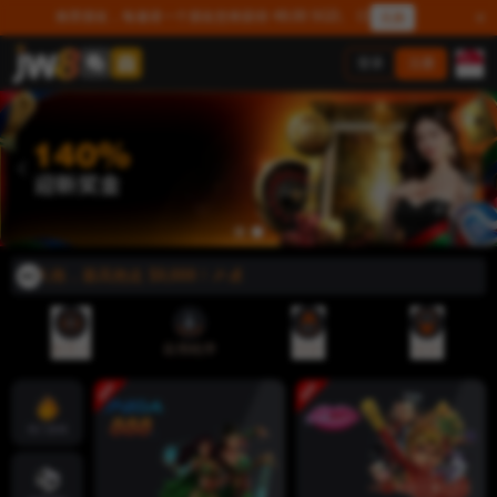
推荐朋友，每邀请一个朋友您将获得 48.00 SGD。 💥
兑换
登录
注册
球入格，最高抱走 $8,888！🎉💰
推荐人
应用程序
存款
提款
热门游戏